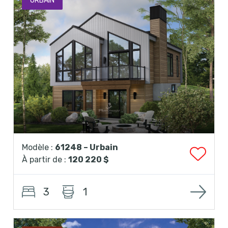
URBAIN
Modèle :
61248 – Urbain
À partir de :
120 220 $
3
1