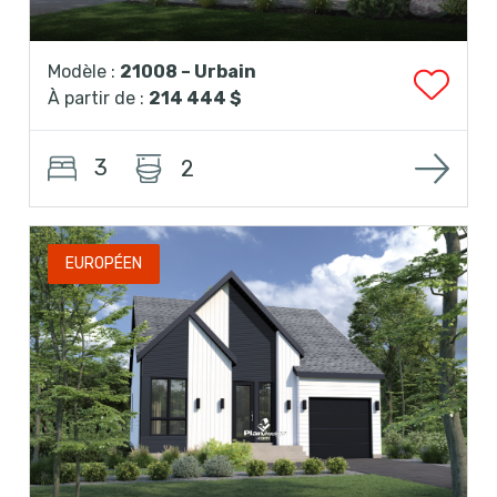
Modèle :
21008 – Urbain
À partir de :
214 444 $
3
2
EUROPÉEN