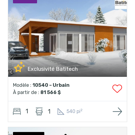
Exclusivité Batitech
Modèle :
10540 – Urbain
À partir de :
81 566 $
1
1
2
540 pi