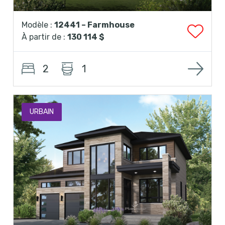
Modèle :
12441 – Farmhouse
À partir de :
130 114 $
2
1
URBAIN