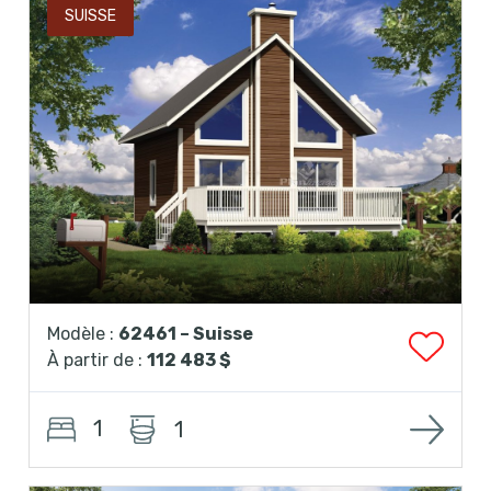
SUISSE
Modèle :
62461 – Suisse
À partir de :
112 483 $
1
1