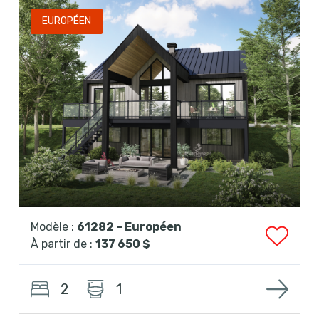
EUROPÉEN
Modèle :
61282 – Européen
À partir de :
137 650 $
2
1