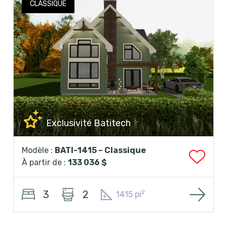
CLASSIQUE
Exclusivité Batitech
Modèle :
BATI-1415 – Classique
À partir de :
133 036 $
3
2
2
1415 pi