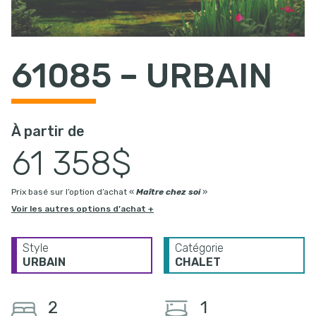
61085 – URBAIN
À partir de
61 358$
Prix basé sur l’option d’achat «
Maître chez soi
»
Voir les autres options d’achat +
Style
Catégorie
URBAIN
CHALET
2
1