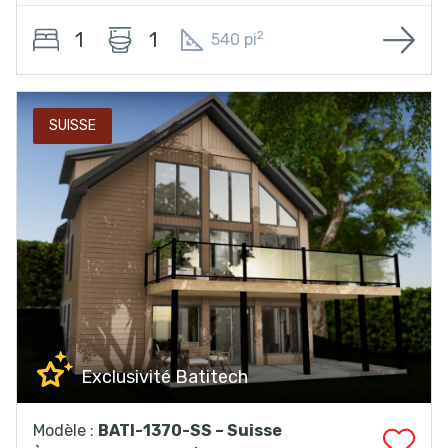
1
1
2
540 pi
SUISSE
Exclusivité Batitech
Modèle :
BATI-1370-SS – Suisse