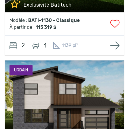
Exclusivité Batitech
Modèle :
BATI-1130 – Classique
À partir de :
115 319 $
2
1
2
1139 pi
URBAIN