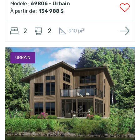
Modèle :
69806 – Urbain
À partir de :
134 988 $
2
2
2
910 pi
URBAIN