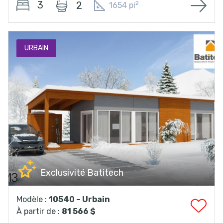
3
2
2
1654 pi
URBAIN
Exclusivité Batitech
Modèle :
10540 – Urbain
À partir de :
81 566 $