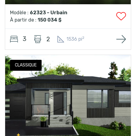
Modèle :
62323 – Urbain
À partir de :
150 034 $
3
2
2
1536 pi
CLASSIQUE