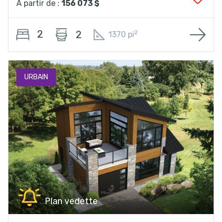
À partir de :
156 073 $
2
2
2
1370 pi
URBAIN
Plan vedette