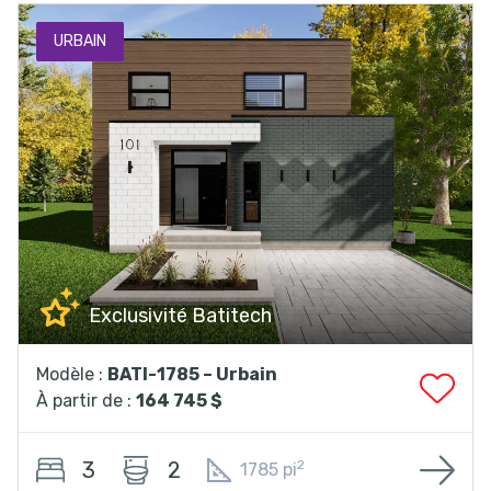
URBAIN
Exclusivité Batitech
Modèle :
BATI-1785 – Urbain
À partir de :
164 745 $
3
2
2
1785 pi