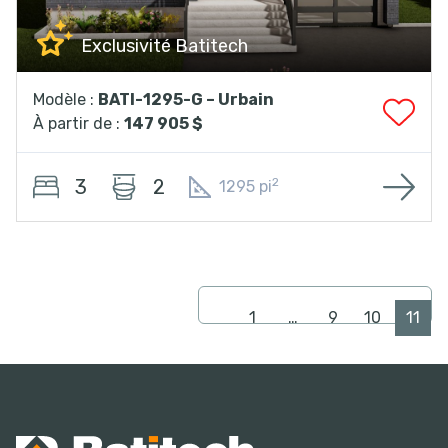
Exclusivité Batitech
Modèle :
BATI-1295-G – Urbain
À partir de :
147 905 $
3
2
2
1295 pi
1
…
9
10
11