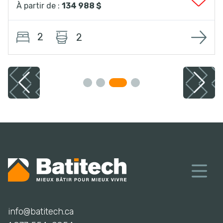
À partir de :
134 988 $
2
2
info@batitech.ca