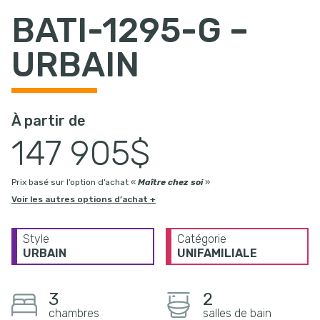
BATI-1295-G –
URBAIN
À partir de
147 905$
Prix basé sur l’option d’achat «
Maître chez soi
»
Voir les autres options d’achat +
Style
Catégorie
URBAIN
UNIFAMILIALE
3
2
chambres
salles de bain