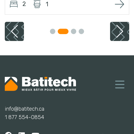
2
1
info@batitech.ca
1 877 554-0854