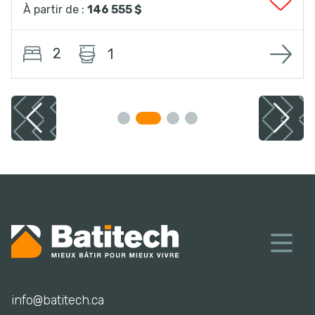
À partir de :
146 555 $
2
1
info@batitech.ca