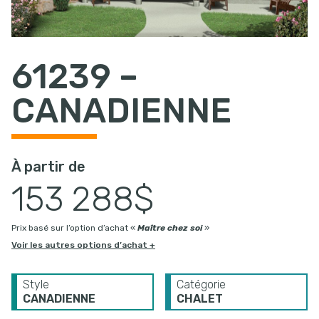
61239 –
CANADIENNE
À partir de
153 288$
Prix basé sur l’option d’achat «
Maître chez soi
»
Voir les autres options d’achat +
Style
Catégorie
CANADIENNE
CHALET