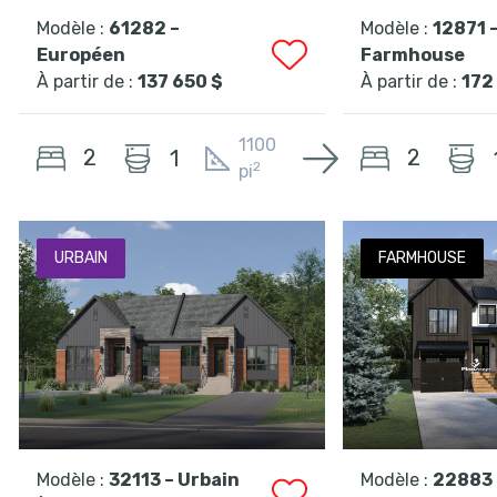
Modèle :
61282 –
Modèle :
12871 
Européen
Farmhouse
À partir de :
137 650 $
À partir de :
172
1100
2
2
1
2
pi
URBAIN
FARMHOUSE
Modèle :
32113 – Urbain
Modèle :
22883 