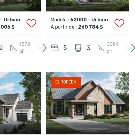
– Urbain
Modèle :
62000 – Urbain
 006 $
À partir de :
260 784 $
1878
2084
5
2
3
2
2
pi
pi
EUROPÉEN