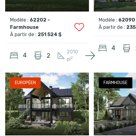
Modèle :
62202 –
Modèle :
62090 
Farmhouse
À partir de :
235
À partir de :
251 524 $
4
2010
4
2
2
pi
EUROPÉEN
FARMHOUSE