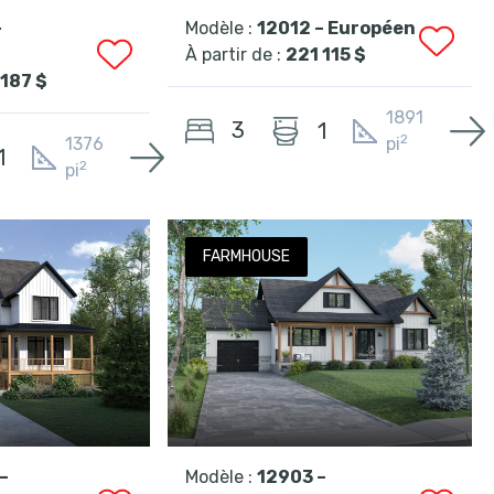
–
Modèle :
12012 – Européen
À partir de :
221 115 $
 187 $
1891
3
1
2
1376
pi
1
2
pi
FARMHOUSE
–
Modèle :
12903 –