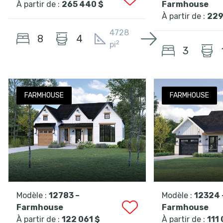
À partir de :
265 440 $
Farmhouse
À partir de :
229
4728
8
4
2
pi
3
FARMHOUSE
FARMHOUSE
Modèle :
12783 –
Modèle :
12324 
Farmhouse
Farmhouse
À partir de :
122 061 $
À partir de :
111