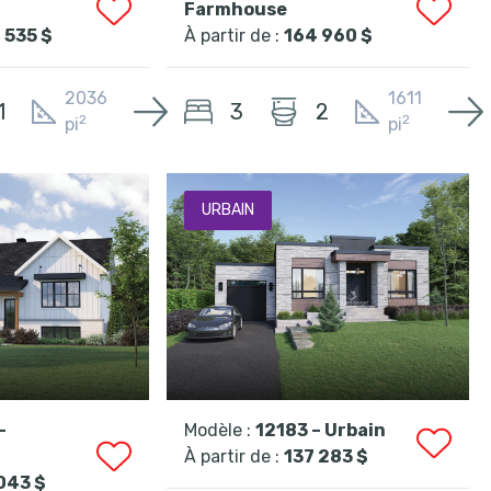
Farmhouse
 535 $
À partir de :
164 960 $
2036
1611
3
1
2
2
2
pi
pi
URBAIN
–
Modèle :
12183 – Urbain
À partir de :
137 283 $
 043 $