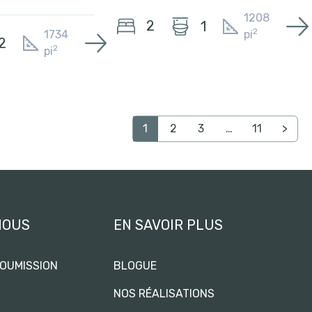
1208
2
1
2
1734
pi
2
2
pi
1
2
3
…
11
>
NOUS
EN SAVOIR PLUS
OUMISSION
BLOGUE
NOS RÉALISATIONS