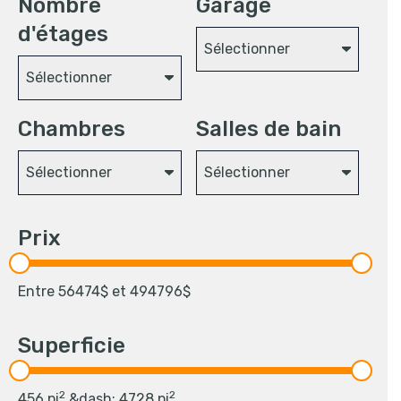
Nombre
Garage
d'étages
Sélectionner
Sélectionner
Chambres
Salles de bain
Sélectionner
Sélectionner
Prix
Entre
56474
$ et
494796
$
Superficie
2
2
456
pi
&dash;
4728
pi