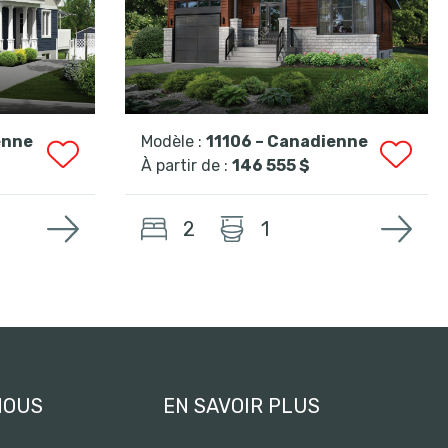
enne
Modèle :
11106 – Canadienne
À partir de :
146 555 $
2
1
NOUS
EN SAVOIR PLUS