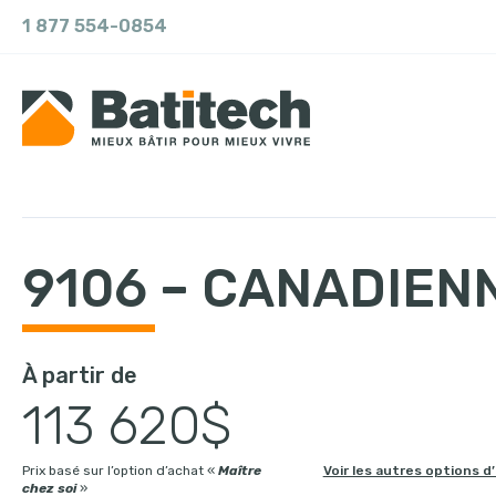
1 877 554-0854
9106 – CANADIEN
À partir de
113 620$
Prix basé sur l’option d’achat «
Maître
Voir les autres options d
chez soi
»