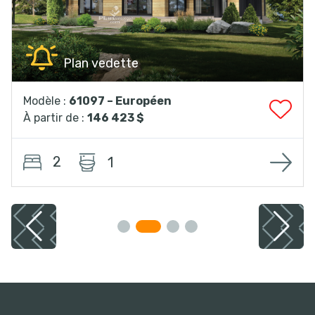
Plan vedette
Modèle :
61097 – Européen
À partir de :
146 423 $
2
1